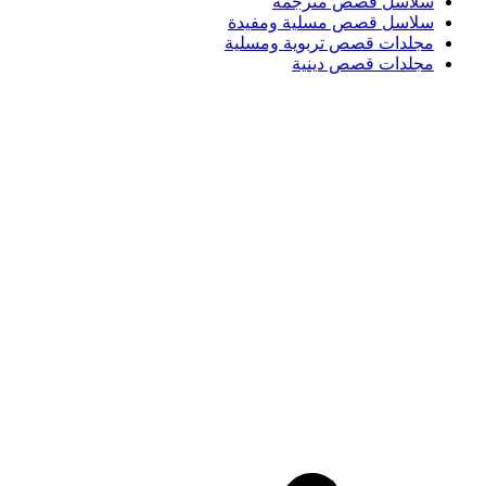
سلاسل قصص مترجمة
سلاسل قصص مسلية ومفيدة
مجلدات قصص تربوية ومسلية
مجلدات قصص دينية
Login / Register
Search
قائمة الرغبات
0
EGP
/
items
0
قائمة
Search
0
EGP
items
0