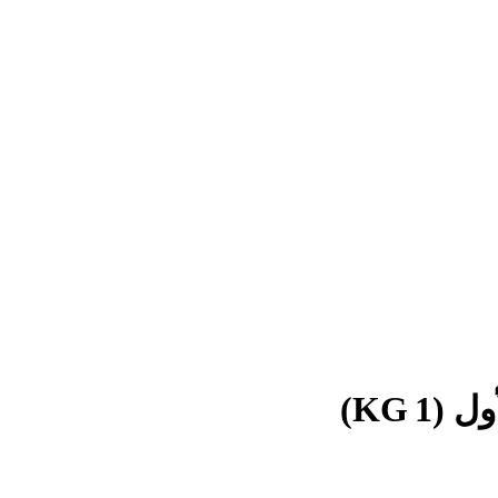
Login / Register
Search
قائمة الرغبات
0
EGP
/
items
0
قائمة
Search
0
EGP
items
0
KG 1)