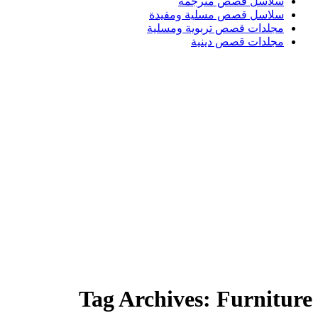
سلاسل قصص مترجمة
سلاسل قصص مسلية ومفيدة
مجلدات قصص تربوية ومسلية
مجلدات قصص دينية
Login / Register
Search
قائمة الرغبات
0
EGP
/
items
0
قائمة
Search
0
EGP
items
0
Tag Archives: Furniture