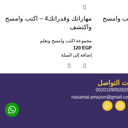
راتك3 – اكتب وامسح
مهاراتك وقدراتك4 – اكتب وامسح
واكتشف
مجموعة اكتب وامسح وتعلم
120
EGP
إضافة إلى السلة
ات التواصل
002010909282
nasamat.amazon@gmail.c