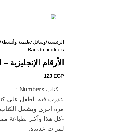
ئية
فنون ومهارات
وسائل تعليمية وأنشطة
سلاسل قصص دين
English
 دينية
الرئيسية
وسائل تعليمية وأنشطة
Back to products
الأرقام الإنجليزية –
120
EGP
– كتاب Numbers :-
يتدرب فيه الطفل على كتاب
مرة أخرى ويشمل الكتاب الأرقا
-كل هذا وأكثر بطباعة ممت
لمرات عديدة.