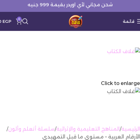
شحن مجاني لأي اوردر بقيمة 999 جنيه
0
قائمة
EGP
0
Click to enlarge
الرئيسية
المناهج التعليمية والإثرائية
سلسلة أتعلم وألون
الأرقام العربية – مستوى ما قبل التمهيدي