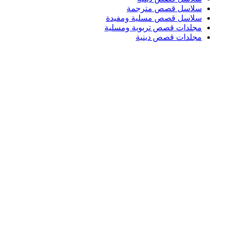
سلاسل قصص مترجمة
سلاسل قصص مسلية ومفيدة
مجلدات قصص تربوية ومسلية
مجلدات قصص دينية
Login / Register
Search
قائمة الرغبات
0
EGP
/
items
0
قائمة
Search
0
EGP
items
0