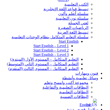
الكتب التعليمية
تبسيط قواعد اللغة الإنجليزية
سلسلة أتعلم وألون
سلسلة نون التعليمية
لغتي الجميلة
الرياضيات الصغيرة
تبسيط اللغة العربية
سلسلة التعليم المتكامل بنظام الوحدات التعليمية
Start English
Start English – Level 1
Start English – Level 2
Start English – Level 3
التعليم المتكامل – المستوى الأول (المبتدئ)
التعليم المتكامل – المستوى الثاني (المتوسط)
التعليم المتكامل – المستوى الثالث (المتقدم)
فنون ومهارات
وسائل تعليمية وأنشطة
مجموعة اكتب وامسح وتعلم
البطاقات التعليمية والتفاعلية
البطاقات التعليمية
البطاقات الضمنية
English
سلاسل قصص دينية