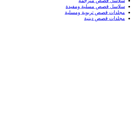
سلاسل قصص مترجمة
سلاسل قصص مسلية ومفيدة
مجلدات قصص تربوية ومسلية
مجلدات قصص دينية
Login / Register
Search
قائمة الرغبات
0
EGP
/
items
0
قائمة
Search
0
EGP
items
0