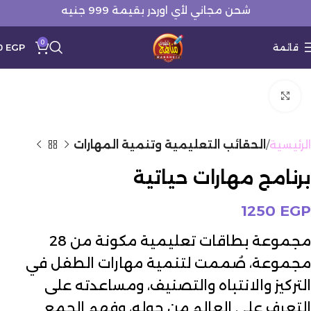
شحن مجاني لأي اوردر بقيمة 999 جنيه
0
قائمة
EGP
0
Click to enlarge
الرئيسية
الحقائب التعليمية وتنمية المهارات
برنامج مهارات حياتية
1250
EGP
مجموعة بطاقات تعليمية مكونة من 28
مجموعة، صُممت لتنمية مهارات الطفل في
التركيز والانتباه والتصنيف، ومساعدته على
التعرف على العالم من حوله، وفهم الجمع