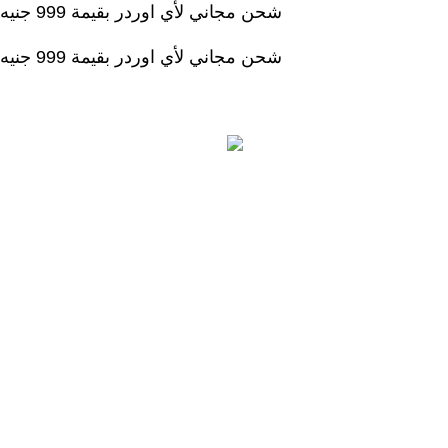
شحن مجاني لأي اوردر بقيمة 999 جنيه
شحن مجاني لأي اوردر بقيمة 999 جنيه
الرئيسية
المتجر
الحقائب التعليمية وتنمية المهارات
المناهج التعليمية والإثرائية
فنون ومهارات
وسائل تعليمية وأنشطة
سلاسل قصص دينية
ENGLISH
سلاسل قصص مترجمة
سلاسل قصص مسلية ومفيدة
مجلدات قصص تربوية ومسلية
مجلدات قصص دينية
Login / Register
0
EGP
/
items
0
قائمة