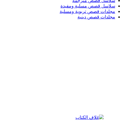
سلاسل قصص مترجمة
سلاسل قصص مسلية ومفيدة
مجلدات قصص تربوية ومسلية
مجلدات قصص دينية
Login / Register
Search
قائمة الرغبات
0
EGP
/
items
0
قائمة
Search
0
EGP
items
0