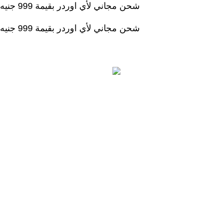
شحن مجاني لأي اوردر بقيمة 999 جنيه
شحن مجاني لأي اوردر بقيمة 999 جنيه
الرئيسية
المتجر
الحقائب التعليمية وتنمية المهارات
المناهج التعليمية والإثرائية
فنون ومهارات
وسائل تعليمية وأنشطة
سلاسل قصص دينية
ENGLISH
سلاسل قصص مترجمة
سلاسل قصص مسلية ومفيدة
مجلدات قصص تربوية ومسلية
مجلدات قصص دينية
Login / Register
Search
قائمة الرغبات
0
EGP
/
items
0
قائمة
Search