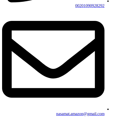
00201090928292
nasamat.amazon@gmail.com