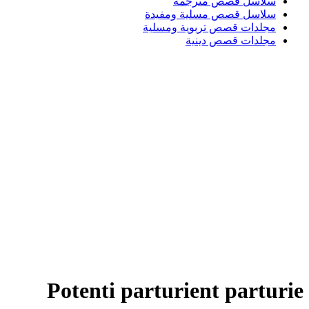
سلاسل قصص مترجمة
سلاسل قصص مسلية ومفيدة
مجلدات قصص تربوية ومسلية
مجلدات قصص دينية
Login / Register
Search
قائمة الرغبات
0
EGP
/
items
0
قائمة
Search
0
EGP
items
0
Potenti parturient parturie