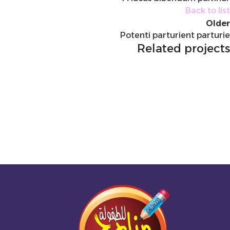
Back to list
Older
Potenti parturient parturie
Related projects
Decor
Et vestibulum quis a suspendisse