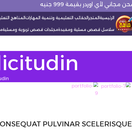
ن مجاني لأي اوردر بقيمة 999 جنيه
الرئيسية
المتجر
الحقائب التعليمية وتنمية المهارات
المناهج التعليم
سلاسل قصص مسلية ومفيدة
مجلدات قصص تربوية ومسلية
م
icitudin
udin
ONSEQUAT PULVINAR SCELERISQUE