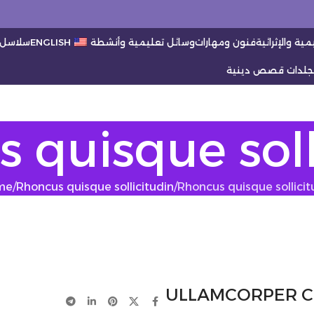
ية والإثرائية
فنون ومهارات
وسائل تعليمية وأنشطة
ENGLISH
سلاسل
جلدات قصص دينية
 quisque soll
me
Rhoncus quisque sollicitudin
Rhoncus quisque sollicit
ULLAMCORPER C