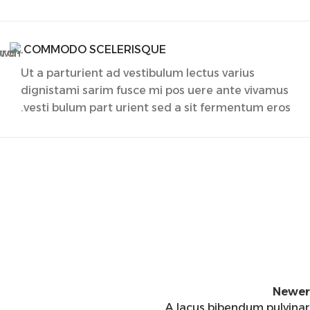
COMMODO SCELERISQUE.
Ut a parturient ad vestibulum lectus varius
dignistami sarim fusce mi pos uere ante vivamus
vesti bulum part urient sed a sit fermentum eros.
Newer
A lacus bibendum pulvinar